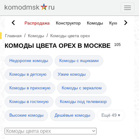
Togg
Распродажа
Конструктор
Комоды
Кухни
Тумб
/
/
Главная
Комоды
Комоды цвета орех
КОМОДЫ ЦВЕТА ОРЕХ В МОСКВЕ
105
Недорогие комоды
Комоды с ящиками
Комоды в детскую
Узкие комоды
Комоды в прихожую
Комоды с зеркалом
Комоды в гостиную
Комоды под телевизор
Высокие комоды
Дешёвые комоды
Ещё 49 ▾